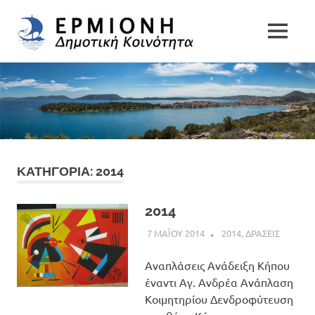
Δημοτική
MENU
Δήμος
Κοινότητα
Skip
Ερμιονίδας
to
Ερμιόνης
content
ΚΑΤΗΓΟΡΙΑ:
2014
2014
7 ΜΑΪΟΥ 2014
ADMIN
2014
,
ΔΡΑΣΕΙΣ
Αναπλάσεις Ανάδειξη Κήπου
έναντι Αγ. Ανδρέα Ανάπλαση
Κοιμητηρίου Δενδροφύτευση