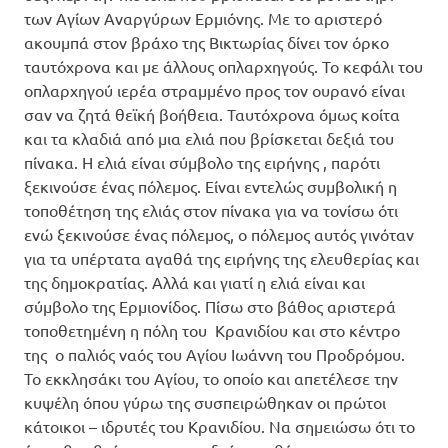
των Αγίων Αναργύρων Ερμιόνης. Με το αριστερό
ακουμπά στον βράχο της Βικτωρίας δίνει τον όρκο
ταυτόχρονα και με άλλους οπλαρχηγούς. Το κεφάλι του
οπλαρχηγού ιερέα στραμμένο προς τον ουρανό είναι
σαν να ζητά θεϊκή βοήθεια. Ταυτόχρονα όμως κοίτα
και τα κλαδιά από μια ελιά που βρίσκεται δεξιά του
πίνακα. Η ελιά είναι σύμβολο της ειρήνης , παρότι
ξεκινούσε ένας πόλεμος. Είναι εντελώς συμβολική η
τοποθέτηση της ελιάς στον πίνακα για να τονίσω ότι
ενώ ξεκινούσε ένας πόλεμος, ο πόλεμος αυτός γινόταν
για τα υπέρτατα αγαθά της ειρήνης της ελευθερίας και
της δημοκρατίας. Αλλά και γιατί η ελιά είναι και
σύμβολο της Ερμιονίδος. Πίσω στο βάθος αριστερά
τοποθετημένη η πόλη του Κρανιδίου και στο κέντρο
της ο παλιός ναός του Αγίου Ιωάννη του Προδρόμου.
Το εκκλησάκι του Αγίου, το οποίο και απετέλεσε την
κυψέλη όπου γύρω της συσπειρώθηκαν οι πρώτοι
κάτοικοι – ιδρυτές του Κρανιδίου. Να σημειώσω ότι το