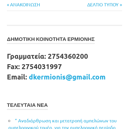
Previous
Next
Πλοήγηση
ΑΝΑΚΟΙΝΩΣΗ
ΔΕΛΤΙΟ ΤΥΠΟΥ
Post:
Post:
άρθρων
ΔΗΜΟΤΙΚΗ ΚΟΙΝΟΤΗΤΑ ΕΡΜΙΟΝΗΣ
Γραμματεία:
2754360200
Fax:
2754031997
Email:
dkermionis@gmail.com
ΤΕΛΕΥΤΑΙΑ ΝΕΑ
” Αναδιάρθρωση και μετατροπή αμπελώνων του
αμπελοοινικού τομέα, για την αμπελοοινική περίοδο