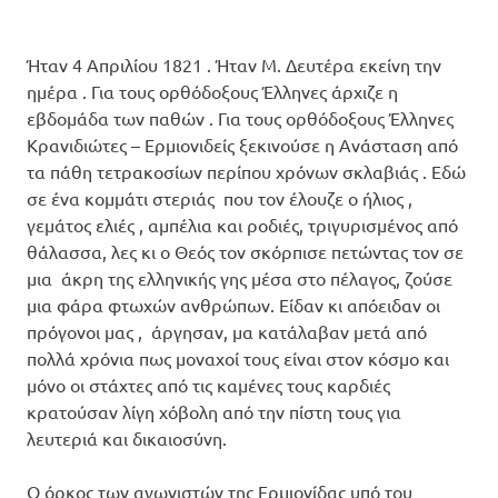
Ήταν 4 Απριλίου 1821 . Ήταν Μ. Δευτέρα εκείνη την
ημέρα . Για τους ορθόδοξους Έλληνες άρχιζε η
εβδομάδα των παθών . Για τους ορθόδοξους Έλληνες
Κρανιδιώτες – Ερμιονιδείς ξεκινούσε η Ανάσταση από
τα πάθη τετρακοσίων περίπου χρόνων σκλαβιάς . Εδώ
σε ένα κομμάτι στεριάς που τον έλουζε ο ήλιος ,
γεμάτος ελιές , αμπέλια και ροδιές, τριγυρισμένος από
θάλασσα, λες κι ο Θεός τον σκόρπισε πετώντας τον σε
μια άκρη της ελληνικής γης μέσα στο πέλαγος, ζούσε
μια φάρα φτωχών ανθρώπων. Είδαν κι απόειδαν οι
πρόγονοι μας , άργησαν, μα κατάλαβαν μετά από
πολλά χρόνια πως μοναχοί τους είναι στον κόσμο και
μόνο οι στάχτες από τις καμένες τους καρδιές
κρατούσαν λίγη χόβολη από την πίστη τους για
λευτεριά και δικαιοσύνη.
Ο όρκος των αγωνιστών της Ερμιονίδας υπό του