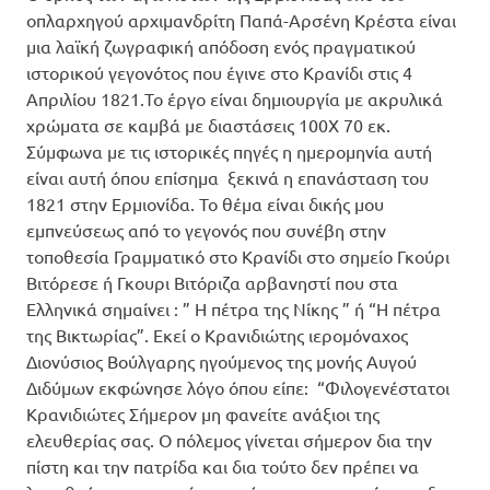
οπλαρχηγού αρχιμανδρίτη Παπά-Αρσένη Κρέστα είναι
μια λαϊκή ζωγραφική απόδοση ενός πραγματικού
ιστορικού γεγονότος που έγινε στο Κρανίδι στις 4
Απριλίου 1821.Το έργο είναι δημιουργία με ακρυλικά
χρώματα σε καμβά με διαστάσεις 100Χ 70 εκ.
Σύμφωνα με τις ιστορικές πηγές η ημερομηνία αυτή
είναι αυτή όπου επίσημα ξεκινά η επανάσταση του
1821 στην Ερμιονίδα. Το θέμα είναι δικής μου
εμπνεύσεως από το γεγονός που συνέβη στην
τοποθεσία Γραμματικό στο Κρανίδι στο σημείο Γκούρι
Βιτόρεσε ή Γκουρι Βιτόριζα αρβανηστί που στα
Ελληνικά σημαίνει : ” Η πέτρα της Νίκης ” ή “Η πέτρα
της Βικτωρίας”. Εκεί ο Κρανιδιώτης ιερομόναχος
Διονύσιος Βούλγαρης ηγούμενος της μονής Αυγού
Διδύμων εκφώνησε λόγο όπου είπε: “Φιλογενέστατοι
Κρανιδιώτες Σήμερον μη φανείτε ανάξιοι της
ελευθερίας σας. Ο πόλεμος γίνεται σήμερον δια την
πίστη και την πατρίδα και δια τούτο δεν πρέπει να