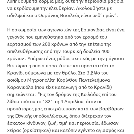
λυπηθούμε τα κορμιά μας, ούτε την περιουσία μας δια
να κερδίσουμε την ελευθερίαν. Ακολουθήστε με
αδελφοί και ο Ουράνιος Βασιλεύς είναι μεθ’ ημών”.
Η ορκωμοσία των αγωνιστών της Ερμιονίδας είναι ένα
γεγονός που εμπνεύστηκα από τον ερχομό του
εορτασμού των 200 χρόνων από την επέτειο της
απελευθέρωσης από την Τουρκική δουλεία 400
χρόνων . Υπάρχει ένας μύθος σχετικός με την μάγισσα
Βικτώρια η οποία προστάτευε και προστατεύει το
Κρανίδι σύμφωνα με τον θρύλο. Στο βιβλίο του
αοιδίμου Μητροπολίτη Κορίνθου Παντελεήμονα
Καρανικόλα (που είχε καταγωγή από το Κρανίδι)
σημειώνεται : “Εις τον δρόμον της Κοιλάδος επί του
λίθου τούτου το 1821 τη 4 Απριλίου, όταν οι
προπάτορες μας επιστράτευσαν κατά των βαρβάρων
της Εθνικής υποδουλώσεως, όπου διέτρεχαν τον
έσχατον κίνδυνον, ζωή, τιμή και περιουσία, έδωσαν
χείρας (ορκίστηκαν) και κατόπιν εγένετο αγιασμός και