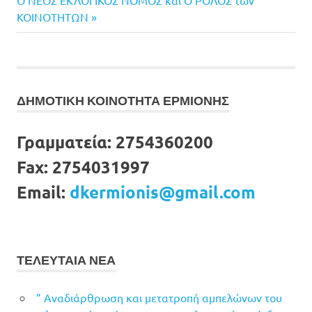
Ο ΝΕΟΣ ΕΚΛΟΓΙΚΟΣ ΝΟΜΟΣ και Ο ΡΟΛΟΣ των
άρθρων
Post:
ΚΟΙΝΟΤΗΤΩΝ
ΔΗΜΟΤΙΚΗ ΚΟΙΝΟΤΗΤΑ ΕΡΜΙΟΝΗΣ
Γραμματεία:
2754360200
Fax:
2754031997
Email:
dkermionis@gmail.com
ΤΕΛΕΥΤΑΙΑ ΝΕΑ
” Αναδιάρθρωση και μετατροπή αμπελώνων του