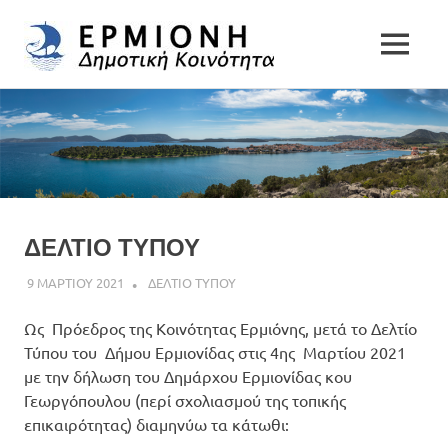
Δημοτική
MENU
Δήμος
Κοινότητα
Skip
Ερμιονίδας
to
Ερμιόνης
content
ΔΕΛΤΙΟ ΤΥΠΟΥ
9 ΜΑΡΤΙΟΥ 2021
DK ERMIONIS
ΔΕΛΤΙΟ ΤΥΠΟΥ
Ως Πρόεδρος της Κοινότητας Ερμιόνης, μετά το Δελτίο
Τύπου του Δήμου Ερμιονίδας στις 4ης Mαρτίου 2021
με την δήλωση του Δημάρχου Ερμιονίδας κου
Γεωργόπουλου (περί σχολιασμού της τοπικής
επικαιρότητας) διαμηνύω τα κάτωθι: