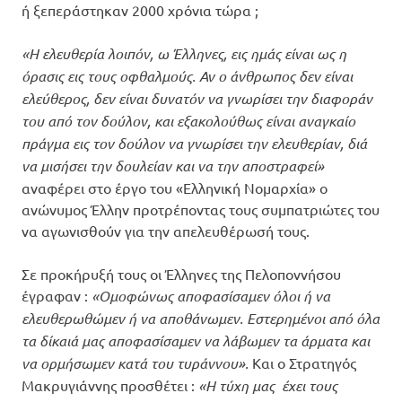
ή ξεπεράστηκαν 2000 χρόνια τώρα ;
«Η ελευθερία λοιπόν, ω Έλληνες, εις ημάς είναι ως η
όρασις εις τους οφθαλμούς. Αν ο άνθρωπος δεν είναι
ελεύθερος, δεν είναι δυνατόν να γνωρίσει την διαφοράν
του από τον δούλον, και εξακολούθως είναι αναγκαίο
πράγμα εις τον δούλον να γνωρίσει την ελευθερίαν, διά
να μισήσει την δουλείαν και να την αποστραφεί»
αναφέρει στο έργο του «Ελληνική Νομαρχία» ο
ανώνυμος Έλλην προτρέποντας τους συμπατριώτες του
να αγωνισθούν για την απελευθέρωσή τους.
Σε προκήρυξή τους οι Έλληνες της Πελοποννήσου
έγραφαν :
«Ομοφώνως αποφασίσαμεν όλοι ή να
ελευθερωθώμεν ή να αποθάνωμεν. Εστερημένοι από όλα
τα δίκαιά μας αποφασίσαμεν να λάβωμεν τα άρματα και
να ορμήσωμεν κατά του τυράννου».
Και ο Στρατηγός
Μακρυγιάννης προσθέτει :
«Η τύχη μας έχει τους