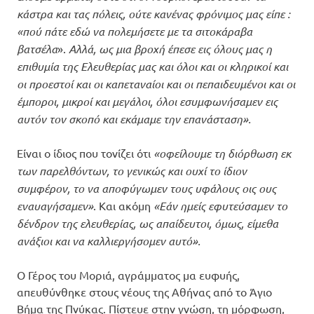
κάστρα και τας πόλεις, ούτε κανένας φρόνιμος μας είπε :
«πού πάτε εδώ να πολεμήσετε με τα σιτοκάραβα
βατσέλα
».
Αλλά, ως μια βροχή έπεσε εις όλους μας η
επιθυμία της Ελευθερίας μας και όλοι και οι κληρικοί και
οι προεστοί και οι καπεταναίοι και οι πεπαιδευμένοι και οι
έμποροι, μικροί και μεγάλοι, όλοι εσυμφωνήσαμεν εις
αυτόν τον σκοπό και εκάμαμε την επανάσταση».
Είναι ο ίδιος που τονίζει ότι
«οφείλουμε τη διόρθωση εκ
των παρελθόντων, το γενικώς και ουχί το ίδιον
συμφέρον, το να αποφύγωμεν τους υφάλους οις ους
εναυαγήσαμεν»
. Και ακόμη
«Εάν ημείς εφυτεύσαμεν το
δένδρον της ελευθερίας, ως απαίδευτοι, όμως, είμεθα
ανάξιοι και να καλλιεργήσομεν αυτό».
Ο Γέρος του Μοριά, αγράμματος μα ευφυής,
απευθύνθηκε στους νέους της Αθήνας από το Άγιο
Βήμα της Πνύκας. Πίστευε στην γνώση, τη μόρφωση,