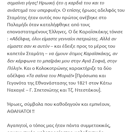
σημαίνει γίγας! Ηρωική ήτο η καρδιά του και το
ανάστημά του υπερφυές»
. Ο επίσης ήρωας αδελφός του
Σταμάτης ήταν αυτός που πρώτος ανέβηκε στο
Παλαμήδι όταν καταλήφθηκε από τους
επαναστατημένους Έλληνες. Ο δε Καραϊσκάκης τόνισε
:
«Αδέλφια, όλοι είμαστε γενναίοι πατριώτες. Αλλά αν
είμαστε σαν κι αυτόν
– και έδειξε προς το μέρος του
καπετάν Σταμάτη –
να ήμουν άτιμος Καραϊσκάκης, αν
δεν κάρφωνα το μπαϊράκι μου στην Αγιά Σοφιά, στην
Πόλη!».
Και ο Κολοκοτρώνης χαρακτήριζε τα δύο
αδέλφια
«Τα σαϊνια του Μοριά!»
[Πρόσωπα και
Γεγονότα της Εθνανάστασης του 1821 στον Κάτω
Ναχαγιέ – Γ. Σπετσιώτης και Τζ. Ντεστάκου].
Ήρωες, σύμβολα που καθοδηγούν και εμπνέουν,
ΑΘΑΝΑΤΟΙ !!
Αγαπητοί, ο τόπος μας ήταν πάντα συμμετοχικός,