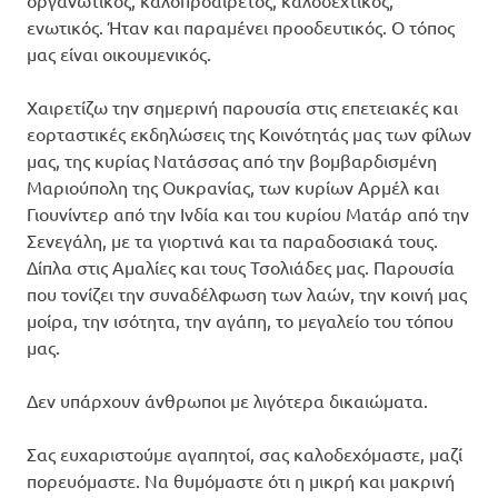
οργανωτικός, καλοπροαίρετος, καλοδεχτικός,
ενωτικός. Ήταν και παραμένει προοδευτικός. Ο τόπος
μας είναι οικουμενικός.
Χαιρετίζω την σημερινή παρουσία στις επετειακές και
εορταστικές εκδηλώσεις της Κοινότητάς μας των φίλων
μας, της κυρίας Νατάσσας από την βομβαρδισμένη
Μαριούπολη της Ουκρανίας, των κυρίων Αρμέλ και
Γιουνίντερ από την Ινδία και του κυρίου Ματάρ από την
Σενεγάλη, με τα γιορτινά και τα παραδοσιακά τους.
Δίπλα στις Αμαλίες και τους Τσολιάδες μας. Παρουσία
που τονίζει την συναδέλφωση των λαών, την κοινή μας
μοίρα, την ισότητα, την αγάπη, το μεγαλείο του τόπου
μας.
Δεν υπάρχουν άνθρωποι με λιγότερα δικαιώματα.
Σας ευχαριστούμε αγαπητοί, σας καλοδεχόμαστε, μαζί
πορευόμαστε. Να θυμόμαστε ότι η μικρή και μακρινή