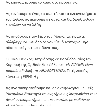
Ας επαναφέρουμε το καλό στο προσκήνιο.
Ας τονίσουμε ο ένας τα σωστά και τα πλεονεκτήματα
του άλλου, ας μείνουμε σε αυτά και θα διορθωθούν
ευκολότερα τα λάθη.
Ας ακούσουμε τον Γέρο του Μοριά, ας είμαστε
αλληλέγγυοι. Και όποιος νοιώθει δυνατός να μην
αδιαφορεί για τους αδύνατους.
Ο Οικουμενικός Πατριάρχης κκ Βαρθολομαίος την
Κυριακή της Ορθοδοξίας δήλωσε :
«Η ΕΙΡΗΝΗ είναι
σιαμαία αδελφή της ΔΙΚΑΙΟΣΥΝΗΣ».
Γιατί, λοιπόν,
χάνεται η ΕΙΡΗΝΗ ;
Ας ανασυγκροτηθούμε και ας αναφωνήσουμε :
«Τη
Υπερμάχω Στρατηγώ τα νικητήρια ως λυτρωθείσα των
δεινών ευχαριστήρια …… εκ παντίων με κινδύνων
ελευθέρωσον»
[κοντάκιον].