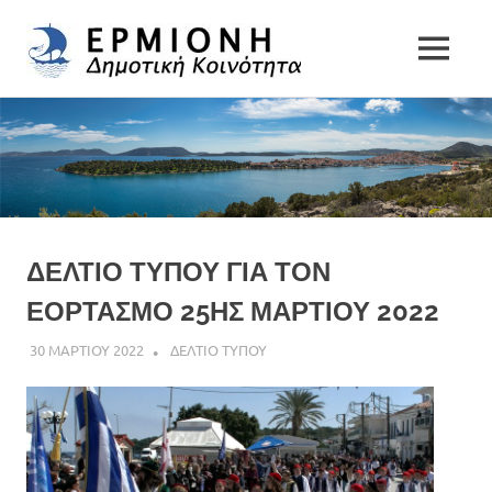
Δημοτική
MENU
Δήμος
Κοινότητα
Skip
Ερμιονίδας
to
Ερμιόνης
content
ΔΕΛΤΙΟ ΤΥΠΟΥ ΓΙΑ ΤΟΝ
ΕΟΡΤΑΣΜΟ 25ΗΣ ΜΑΡΤΙΟΥ 2022
30 ΜΑΡΤΙΟΥ 2022
DK ERMIONIS
ΔΕΛΤΙΟ ΤΥΠΟΥ