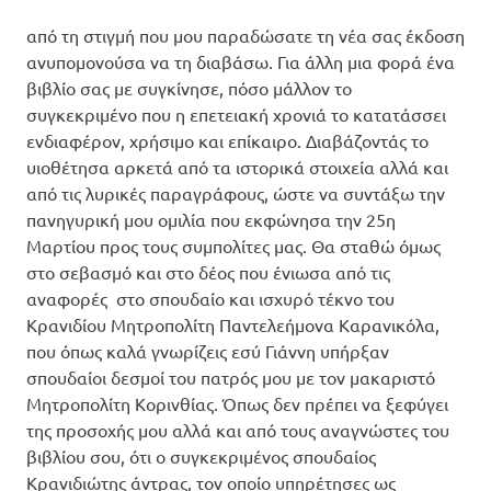
από τη στιγμή που μου παραδώσατε τη νέα σας έκδοση
ανυπομονούσα να τη διαβάσω. Για άλλη μια φορά ένα
βιβλίο σας με συγκίνησε, πόσο μάλλον το
συγκεκριμένο που η επετειακή χρονιά το κατατάσσει
ενδιαφέρον, χρήσιμο και επίκαιρο. Διαβάζοντάς το
υιοθέτησα αρκετά από τα ιστορικά στοιχεία αλλά και
από τις λυρικές παραγράφους, ώστε να συντάξω την
πανηγυρική μου ομιλία που εκφώνησα την 25η
Μαρτίου προς τους συμπολίτες μας. Θα σταθώ όμως
στο σεβασμό και στο δέος που ένιωσα από τις
αναφορές στο σπουδαίο και ισχυρό τέκνο του
Κρανιδίου Μητροπολίτη Παντελεήμονα Καρανικόλα,
που όπως καλά γνωρίζεις εσύ Γιάννη υπήρξαν
σπουδαίοι δεσμοί του πατρός μου με τον μακαριστό
Μητροπολίτη Κορινθίας. Όπως δεν πρέπει να ξεφύγει
της προσοχής μου αλλά και από τους αναγνώστες του
βιβλίου σου, ότι ο συγκεκριμένος σπουδαίος
Κρανιδιώτης άντρας, τον οποίο υπηρέτησες ως