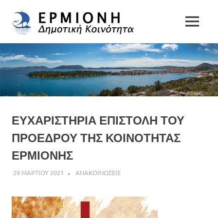
Δημοτική
MENU
Δήμος
Κοινότητα
Skip
Ερμιονίδας
to
Ερμιόνης
content
ΕΥΧΑΡΙΣΤΗΡΙΑ ΕΠΙΣΤΟΛΗ ΤΟΥ
ΠΡΟΕΔΡΟΥ ΤΗΣ ΚΟΙΝΟΤΗΤΑΣ
ΕΡΜΙΟΝΗΣ
29 ΜΑΡΤΙΟΥ 2021
DK ERMIONIS
ΑΝΑΚΟΙΝΩΣΕΙΣ