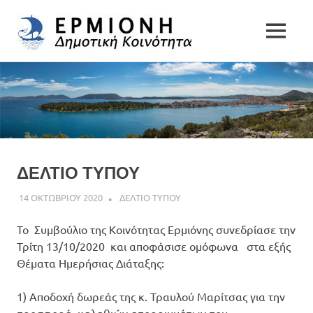
Δημοτική
MENU
Δήμος
Κοινότητα
Skip
Ερμιονίδας
to
Ερμιόνης
content
ΔΕΛΤΙΟ ΤΥΠΟΥ
14 ΟΚΤΩΒΡΙΟΥ 2020
DK ERMIONIS
ΔΕΛΤΙΟ ΤΥΠΟΥ
Το Συμβούλιο της Κοινότητας Ερμιόνης συνεδρίασε την
Τρίτη 13/10/2020 και αποφάσισε ομόφωνα στα εξής
Θέματα Ημερήσιας Διάταξης:
1) Αποδοχή δωρεάς της κ. Τραυλού Μαρίτσας για την
προσφορά καλαθιών απορριμμάτων που