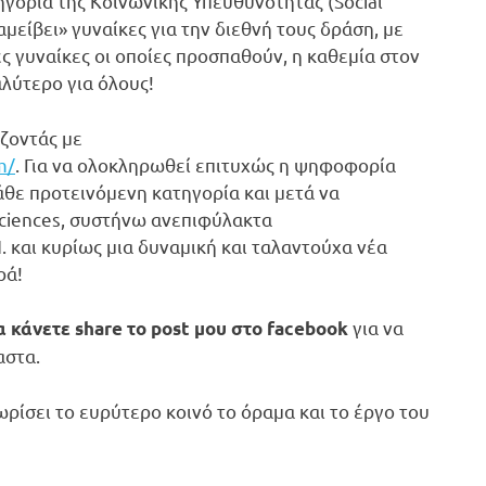
ηγορία της Κοινωνικής Υπευθυνότητας (Social
μείβει» γυναίκες για την διεθνή τους δράση, με
 γυναίκες οι οποίες προσπαθούν, η καθεμία στον
αλύτερο για όλους!
ίζοντάς με
m/
. Για να ολοκληρωθεί επιτυχώς η ψηφοφορία
θε προτεινόμενη κατηγορία και μετά να
 Sciences, συστήνω ανεπιφύλακτα
Π. και κυρίως μια δυναμική και ταλαντούχα νέα
ρά!
για να
να κάνετε
share
το
post
μου στο
facebook
αστα.
ωρίσει το ευρύτερο κοινό το όραμα και το έργο του