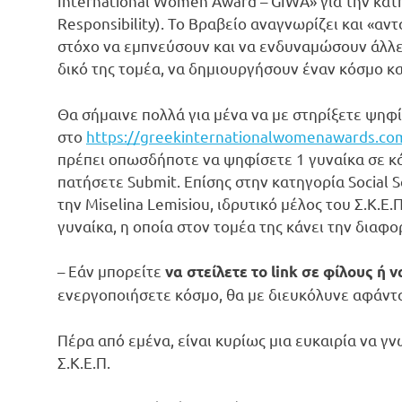
International Women Award – GIWA» για την κατ
Responsibility).
Το Βραβείο αναγνωρίζει και «αντα
στόχο να εμπνεύσουν και να ενδυναμώσουν άλλες
δικό της τομέα, να δημιουργήσουν έναν κόσμο κ
Θα σήμαινε πολλά για μένα να με στηρίξετε ψηφ
στο
https://greekinternationalwomenawards.co
πρέπει οπωσδήποτε να ψηφίσετε 1 γυναίκα σε κά
πατήσετε Submit. Επίσης στην κατηγορία Social
την Miselina Lemisiou, ιδρυτικό μέλος του Σ.Κ.Ε.
γυναίκα, η οποία στον τομέα της κάνει την διαφο
– Εάν μπορείτε
να στείλετε το
link
σε φίλους ή 
ενεργοποιήσετε κόσμο, θα με διευκόλυνε αφάντ
Πέρα από εμένα, είναι κυρίως μια ευκαιρία να γν
Σ.Κ.Ε.Π.