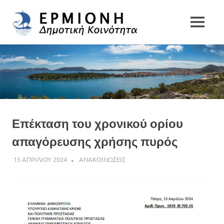
Δημοτική
MENU
Δήμος
Κοινότητα
Skip
Ερμιονίδας
to
Ερμιόνης
content
Επέκταση του χρονικού ορίου
απαγόρευσης χρήσης πυρός
15 ΑΠΡΙΛΙΟΥ 2024
DK ERMIONIS
ΑΝΑΚΟΙΝΩΣΕΙΣ