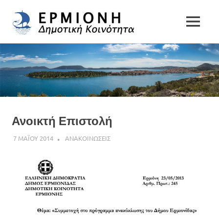
Δημοτική
MENU
Δήμος
Κοινότητα
Skip
Ερμιονίδας
to
Ερμιόνης
content
Ανοικτή Επιστολή
7 ΜΑΪΟΥ 2014
ADMIN
ΑΝΑΚΟΙΝΩΣΕΙΣ