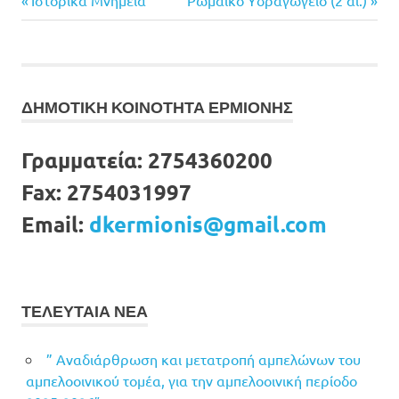
Πλοήγηση
Ιστορικά Μνημεία
Ρωμαϊκό Υδραγωγείο (2 αι.)
Post:
Post:
άρθρων
ΔΗΜΟΤΙΚΗ ΚΟΙΝΟΤΗΤΑ ΕΡΜΙΟΝΗΣ
Γραμματεία:
2754360200
Fax:
2754031997
Email:
dkermionis@gmail.com
ΤΕΛΕΥΤΑΙΑ ΝΕΑ
” Αναδιάρθρωση και μετατροπή αμπελώνων του
αμπελοοινικού τομέα, για την αμπελοοινική περίοδο