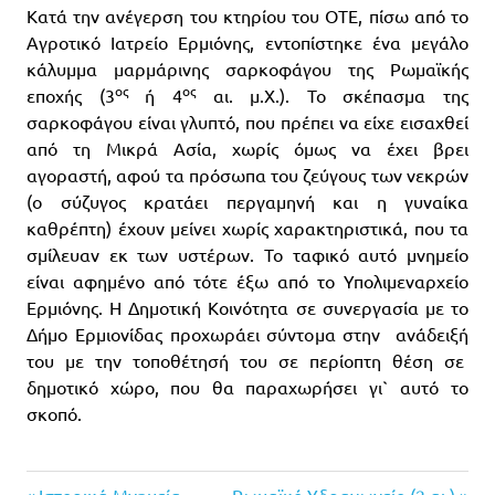
Κατά την ανέγερση του κτηρίου του ΟΤΕ, πίσω από το
Αγροτικό Ιατρείο Ερμιόνης, εντοπίστηκε ένα μεγάλο
κάλυμμα μαρμάρινης σαρκοφάγου της Ρωμαϊκής
ος
ος
εποχής (3
ή 4
αι. μ.Χ.). Το σκέπασμα της
σαρκοφάγου είναι γλυπτό, που πρέπει να είχε εισαχθεί
από τη Μικρά Ασία, χωρίς όμως να έχει βρει
αγοραστή, αφού τα πρόσωπα του ζεύγους των νεκρών
(ο σύζυγος κρατάει περγαμηνή και η γυναίκα
καθρέπτη) έχουν μείνει χωρίς χαρακτηριστικά, που τα
σμίλευαν εκ των υστέρων. Το ταφικό αυτό μνημείο
είναι αφημένο από τότε έξω από το Υπολιμεναρχείο
Ερμιόνης. Η Δημοτική Κοινότητα σε συνεργασία με το
Δήμο Ερμιονίδας προχωράει σύντομα στην ανάδειξή
του με την τοποθέτησή του σε περίοπτη θέση σε
δημοτικό χώρο, που θα παραχωρήσει γι` αυτό το
σκοπό.
Previous
Next