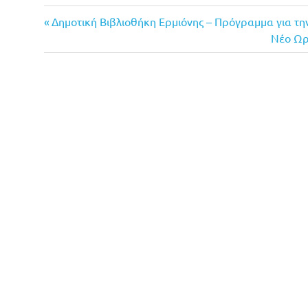
Previous
Πλοήγηση
Δημοτική Βιβλιοθήκη Ερμιόνης – Πρόγραμμα για τη
Post:
Next
Νέο Ωρ
άρθρων
Post: