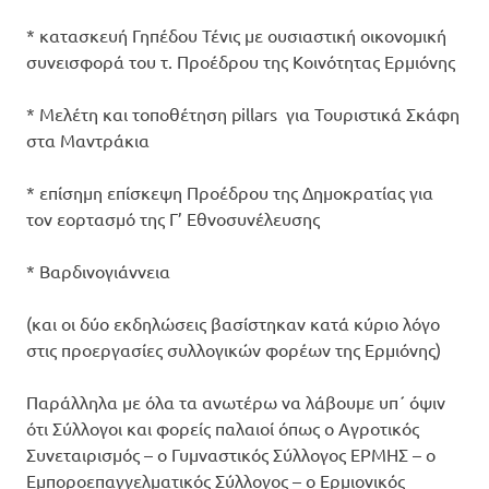
* κατασκευή Γηπέδου Τένις με ουσιαστική οικονομική
συνεισφορά του τ. Προέδρου της Κοινότητας Ερμιόνης
* Μελέτη και τοποθέτηση pillars για Τουριστικά Σκάφη
στα Μαντράκια
* επίσημη επίσκεψη Προέδρου της Δημοκρατίας για
τον εορτασμό της Γ’ Εθνοσυνέλευσης
* Βαρδινογιάννεια
(και οι δύο εκδηλώσεις βασίστηκαν κατά κύριο λόγο
στις προεργασίες συλλογικών φορέων της Ερμιόνης)
Παράλληλα με όλα τα ανωτέρω να λάβουμε υπ΄ όψιν
ότι Σύλλογοι και φορείς παλαιοί όπως ο Αγροτικός
Συνεταιρισμός – ο Γυμναστικός Σύλλογος ΕΡΜΗΣ – ο
Εμποροεπαγγελματικός Σύλλογος – ο Ερμιονικός