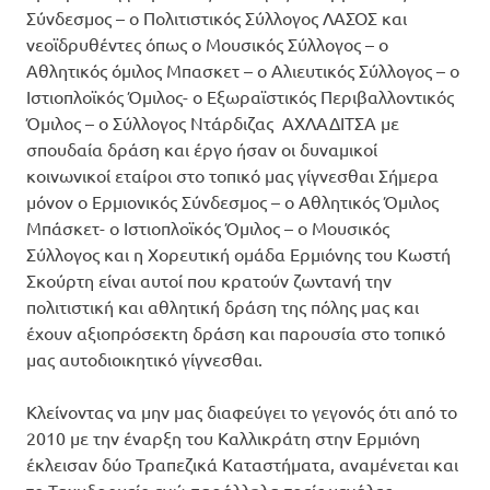
Σύνδεσμος – ο Πολιτιστικός Σύλλογος ΛΑΣΟΣ και
νεοϊδρυθέντες όπως ο Μουσικός Σύλλογος – ο
Αθλητικός όμιλος Μπασκετ – ο Αλιευτικός Σύλλογος – ο
Ιστιοπλοϊκός Όμιλος- ο Εξωραϊστικός Περιβαλλοντικός
Όμιλος – ο Σύλλογος Ντάρδιζας ΑΧΛΑΔΙΤΣΑ με
σπουδαία δράση και έργο ήσαν οι δυναμικοί
κοινωνικοί εταίροι στο τοπικό μας γίγνεσθαι Σήμερα
μόνον ο Ερμιονικός Σύνδεσμος – ο Αθλητικός Όμιλος
Μπάσκετ- ο Ιστιοπλοϊκός Όμιλος – ο Μουσικός
Σύλλογος και η Χορευτική ομάδα Ερμιόνης του Κωστή
Σκούρτη είναι αυτοί που κρατούν ζωντανή την
πολιτιστική και αθλητική δράση της πόλης μας και
έχουν αξιοπρόσεκτη δράση και παρουσία στο τοπικό
μας αυτοδιοικητικό γίγνεσθαι.
Κλείνοντας να μην μας διαφεύγει το γεγονός ότι από το
2010 με την έναρξη του Καλλικράτη στην Ερμιόνη
έκλεισαν δύο Τραπεζικά Καταστήματα, αναμένεται και
το Ταχυδρομείο ενώ παράλληλα τρείς μεγάλες