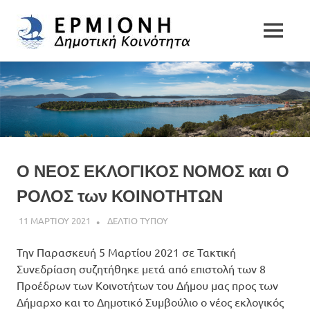
Δημοτική
MENU
Δήμος
Κοινότητα
Skip
Ερμιονίδας
to
Ερμιόνης
content
Ο ΝΕΟΣ ΕΚΛΟΓΙΚΟΣ ΝΟΜΟΣ και Ο
ΡΟΛΟΣ των ΚΟΙΝΟΤΗΤΩΝ
11 ΜΑΡΤΙΟΥ 2021
DK ERMIONIS
ΔΕΛΤΙΟ ΤΥΠΟΥ
Την Παρασκευή 5 Μαρτίου 2021 σε Τακτική
Συνεδρίαση συζητήθηκε μετά από επιστολή των 8
Προέδρων των Κοινοτήτων του Δήμου μας προς των
Δήμαρχο και το Δημοτικό Συμβούλιο ο νέος εκλογικός