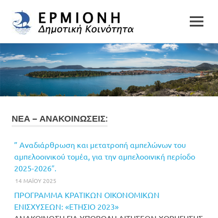
Δημοτική
MENU
Δήμος
Κοινότητα
Skip
Ερμιονίδας
to
Ερμιόνης
content
ΝΕΑ – ΑΝΑΚΟΙΝΩΣΕΙΣ:
” Αναδιάρθρωση και μετατροπή αμπελώνων του
αμπελοοινικού τομέα, για την αμπελοοινική περίοδο
2025-2026″.
14 ΜΑΪΟΥ 2025
ΠΡΟΓΡΑΜΜΑ ΚΡΑΤΙΚΩΝ ΟΙΚΟΝΟΜΙΚΩΝ
ΕΝΙΣΧΥΣΕΩΝ: «ΕΤΗΣΙΟ 2023»
ΑΝΑΚΟΙΝΩΣΗ ΓΙΑ ΥΠΟΒΟΛΗ ΑΙΤΗΣΕΩΝ ΧΟΡΗΓΗΣΗΣ