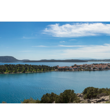
ική
τητα
νης