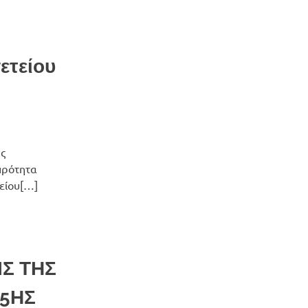
ετείου
ής
πρότητα
είου[…]
Σ ΤΗΣ
25ΗΣ