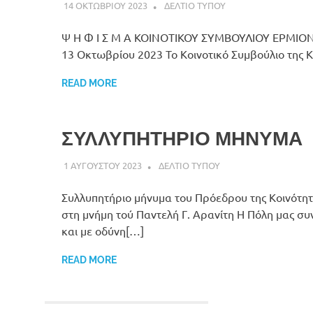
14 ΟΚΤΩΒΡΙΟΥ 2023
DK ERMIONIS
ΔΕΛΤΙΟ ΤΥΠΟΥ
Ψ Η Φ Ι Σ Μ Α ΚΟΙΝΟΤΙΚΟΥ ΣΥΜΒΟΥΛΙΟΥ ΕΡΜΙΟΝ
13 Οκτωβρίου 2023 Το Κοινοτικό Συμβούλιο της 
READ MORE
ΣΥΛΛΥΠΗΤΗΡΙΟ ΜΗΝΥΜΑ
1 ΑΥΓΟΥΣΤΟΥ 2023
DK ERMIONIS
ΔΕΛΤΙΟ ΤΥΠΟΥ
Συλλυπητήριο μήνυμα του Πρόεδρου της Κοινότητ
στη μνήμη τού Παντελή Γ. Αρανίτη Η Πόλη μας συ
και με οδύνη[…]
READ MORE