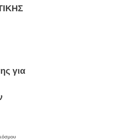
ΤΙΚΗΣ
ης για
ν
 κόσμου