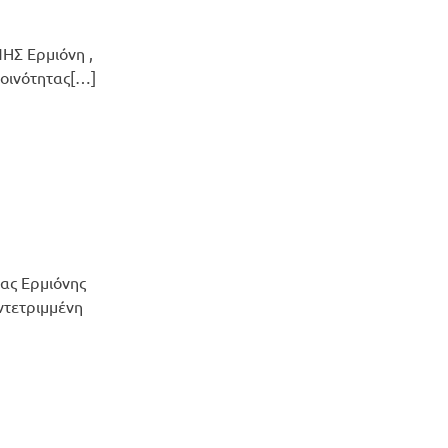
ΗΣ Ερμιόνη ,
Κοινότητας[…]
ας Ερμιόνης
ντετριμμένη