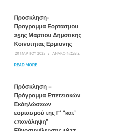
Προσκληση-
Προγραμμα Εορτασμου
25ης Μαρτιου Δημοτικης
Κοινοτητας Ερμιονης
20 ΜΑΡΤΙΟΥ 2025
DK ERMIONIS
ΑΝΑΚΟΙΝΩΣΕΙΣ
READ MORE
Πρόσκληση –
Πρόγραμμα Επετειακών
Εκδηλώσεων
εορτασμού της Γ’ “κατ’
επανάληψη”
Εθνοσυνέλευσης 1827