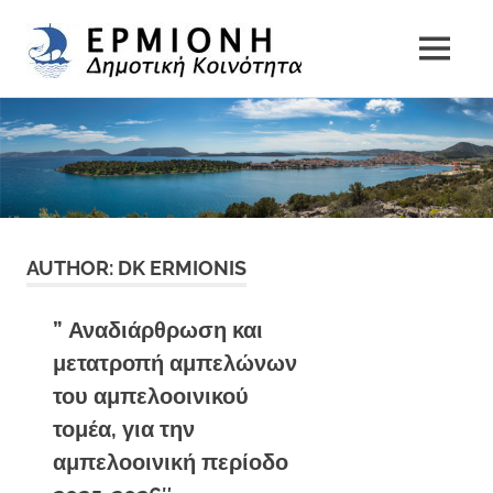
Δημοτική
MENU
Δήμος
Κοινότητα
Skip
Ερμιονίδας
to
Ερμιόνης
content
AUTHOR:
DK ERMIONIS
” Αναδιάρθρωση και
μετατροπή αμπελώνων
του αμπελοοινικού
τομέα, για την
αμπελοοινική περίοδο