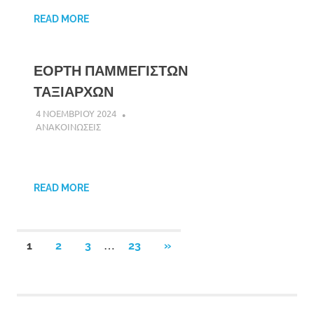
READ MORE
ΕΟΡΤΗ ΠΑΜΜΕΓΙΣΤΩΝ
ΤΑΞΙΑΡΧΩΝ
4 ΝΟΕΜΒΡΙΟΥ 2024
DK ERMIONIS
ΑΝΑΚΟΙΝΩΣΕΙΣ
READ MORE
Σελιδοποίηση
…
NEXT
1
2
3
23
»
POSTS
άρθρων