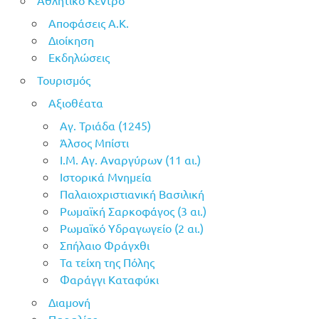
Αποφάσεις Α.Κ.
Διοίκηση
Εκδηλώσεις
Τουρισμός
Αξιοθέατα
Αγ. Τριάδα (1245)
Άλσος Μπίστι
Ι.Μ. Αγ. Αναργύρων (11 αι.)
Ιστορικά Μνημεία
Παλαιοχριστιανική Βασιλική
Ρωμαϊκή Σαρκοφάγος (3 αι.)
Ρωμαϊκό Υδραγωγείο (2 αι.)
Σπήλαιο Φράγχθι
Τα τείχη της Πόλης
Φαράγγι Καταφύκι
Διαμονή
Παραλίες