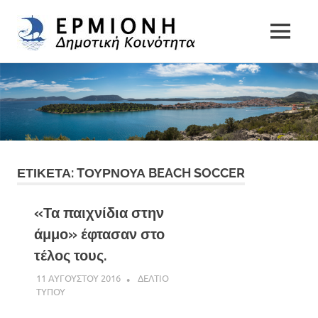
Δημοτική
MENU
Δήμος
Κοινότητα
Skip
Ερμιονίδας
to
Ερμιόνης
content
ΕΤΙΚΕΤΑ:
TΟΥΡΝΟΥΑ BEACH SOCCER
«Τα παιχνίδια στην
άμμο» έφτασαν στο
τέλος τους.
11 ΑΥΓΟΥΣΤΟΥ 2016
ADMINISTRATOR
ΔΕΛΤΙΟ
ΤΥΠΟΥ