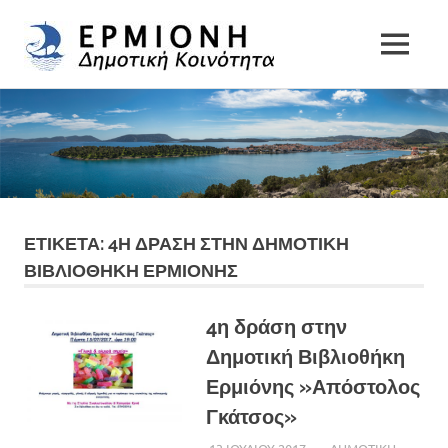
Δημοτική
MENU
Δήμος
Κοινότητα
Skip
Ερμιονίδας
to
Ερμιόνης
content
ΕΤΙΚΕΤΑ:
4Η ΔΡΑΣΗ ΣΤΗΝ ΔΗΜΟΤΙΚΗ
ΒΙΒΛΙΟΘΗΚΗ ΕΡΜΙΟΝΗΣ
4η δράση στην
Δημοτική Βιβλιοθήκη
Ερμιόνης »Απόστολος
Γκάτσος»