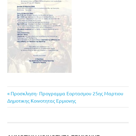
Previous
Πλοήγηση
Προσκληση- Προγραμμα Εορτασμου 25ης Μαρτιου
Post:
Δημοτικης Κοινοτητας Ερμιονης
άρθρων