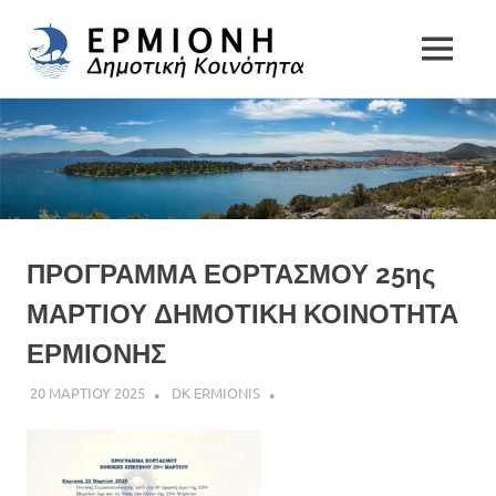
Δημοτική
MENU
Δήμος
Κοινότητα
Skip
Ερμιονίδας
to
Ερμιόνης
content
ΠΡΟΓΡΑΜΜΑ ΕΟΡΤΑΣΜΟΥ 25ης
ΜΑΡΤΙΟΥ ΔΗΜΟΤΙΚΗ ΚΟΙΝΟΤΗΤΑ
ΕΡΜΙΟΝΗΣ
20 ΜΑΡΤΙΟΥ 2025
DK ERMIONIS