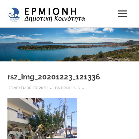
Δημοτική
MENU
Δήμος
Κοινότητα
Skip
Ερμιονίδας
to
Ερμιόνης
content
rsz_img_20201223_121336
23 ΔΕΚΕΜΒΡΙΟΥ 2020
DK ERMIONIS