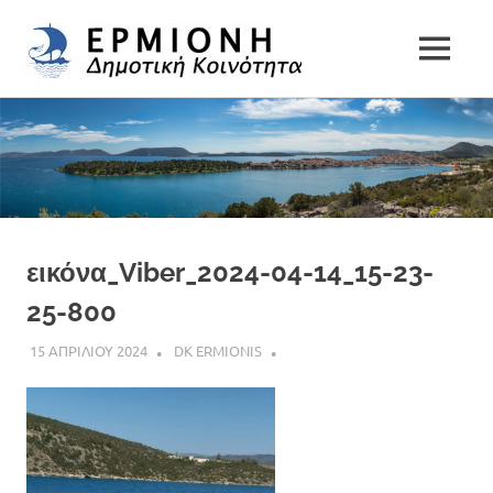
Δημοτική
MENU
Δήμος
Κοινότητα
Skip
Ερμιονίδας
to
Ερμιόνης
content
εικόνα_Viber_2024-04-14_15-23-
25-800
15 ΑΠΡΙΛΙΟΥ 2024
DK ERMIONIS