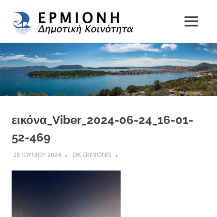
Δημοτική
MENU
Δήμος
Κοινότητα
Skip
Ερμιονίδας
to
Ερμιόνης
content
εικόνα_Viber_2024-06-24_16-01-
52-469
28 ΙΟΥΝΙΟΥ 2024
DK ERMIONIS