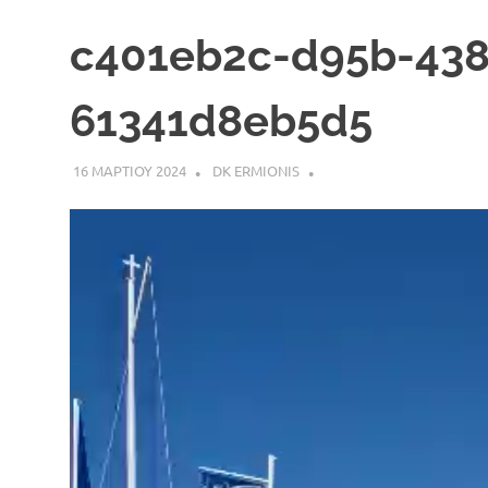
c401eb2c-d95b-438
61341d8eb5d5
16 ΜΑΡΤΙΟΥ 2024
DK ERMIONIS
Πρόγραμμα
Αναπαραγωγής
Βίντεο