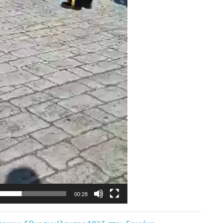
00:28
νάληψιν» Εθνοσυνέλευσης 1827 στην Ερμιόνη