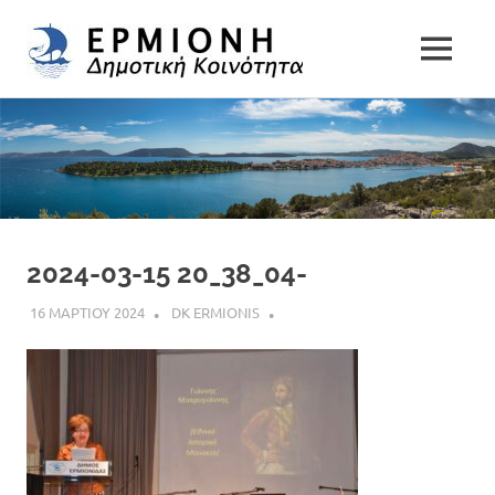
Δημοτική
MENU
Δήμος
Κοινότητα
Skip
Ερμιονίδας
to
Ερμιόνης
content
2024-03-15 20_38_04-
16 ΜΑΡΤΙΟΥ 2024
DK ERMIONIS