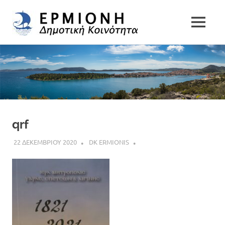
Δημοτική
MENU
Δήμος
Κοινότητα
Skip
Ερμιονίδας
to
Ερμιόνης
content
qrf
22 ΔΕΚΕΜΒΡΙΟΥ 2020
DK ERMIONIS