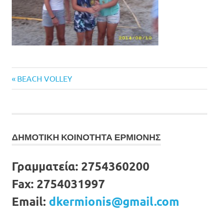
Previous
Πλοήγηση
BEACH VOLLEY
Post:
άρθρων
ΔΗΜΟΤΙΚΗ ΚΟΙΝΟΤΗΤΑ ΕΡΜΙΟΝΗΣ
Γραμματεία:
2754360200
Fax:
2754031997
Email:
dkermionis@gmail.com