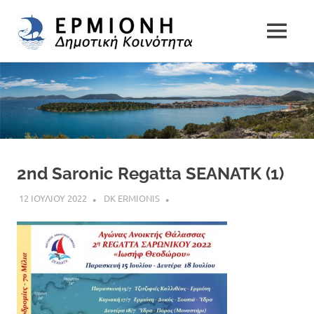
Δημοτική
MENU
Δήμος
Κοινότητα
Skip
Ερμιονίδας
to
Ερμιόνης
content
2nd Saronic Regatta SEANATK (1)
12 ΙΟΥΛΙΟΥ 2022
DK ERMIONIS