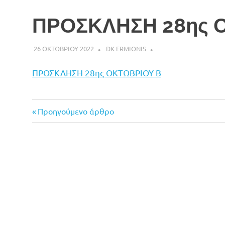
ΠΡΟΣΚΛΗΣΗ 28ης 
26 ΟΚΤΩΒΡΙΟΥ 2022
DK ERMIONIS
ΠΡΟΣΚΛΗΣΗ 28ης ΟΚΤΩΒΡΙΟΥ Β
Previous
Πλοήγηση
Προηγούμενο άρθρο
Post:
άρθρων