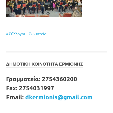
Previous
Πλοήγηση
Σύλλογοι – Σωματεία
Post:
άρθρων
ΔΗΜΟΤΙΚΗ ΚΟΙΝΟΤΗΤΑ ΕΡΜΙΟΝΗΣ
Γραμματεία:
2754360200
Fax:
2754031997
Email:
dkermionis@gmail.com