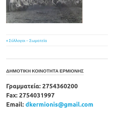
Previous
Πλοήγηση
Σύλλογοι – Σωματεία
Post:
άρθρων
ΔΗΜΟΤΙΚΗ ΚΟΙΝΟΤΗΤΑ ΕΡΜΙΟΝΗΣ
Γραμματεία:
2754360200
Fax:
2754031997
Email:
dkermionis@gmail.com