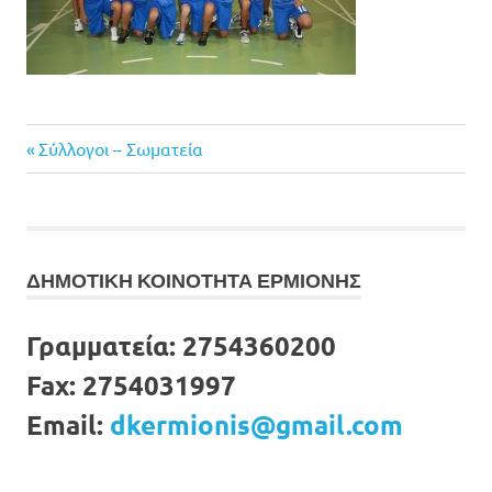
Previous
Πλοήγηση
Σύλλογοι – Σωματεία
Post:
άρθρων
ΔΗΜΟΤΙΚΗ ΚΟΙΝΟΤΗΤΑ ΕΡΜΙΟΝΗΣ
Γραμματεία:
2754360200
Fax:
2754031997
Email:
dkermionis@gmail.com