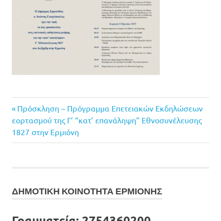
Previous
Πλοήγηση
Πρόσκληση – Πρόγραμμα Επετειακών Εκδηλώσεων
Post:
εορτασμού της Γ’ “κατ’ επανάληψη” Εθνοσυνέλευσης
άρθρων
1827 στην Ερμιόνη
ΔΗΜΟΤΙΚΗ ΚΟΙΝΟΤΗΤΑ ΕΡΜΙΟΝΗΣ
Γραμματεία:
2754360200