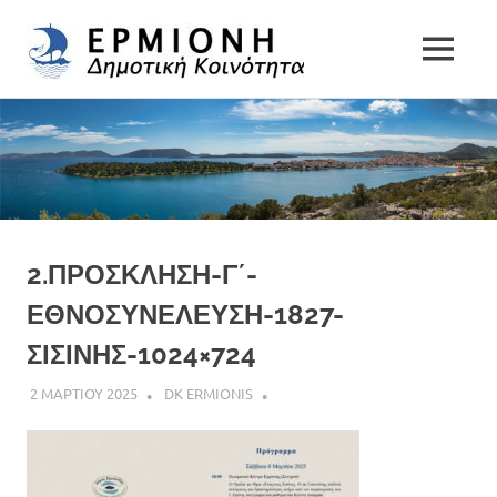
Δημοτική
MENU
Δήμος
Κοινότητα
Skip
Ερμιονίδας
to
Ερμιόνης
content
2.ΠΡΟΣΚΛΗΣΗ-Γ΄-
ΕΘΝΟΣΥΝΕΛΕΥΣΗ-1827-
ΣΙΣΙΝΗΣ-1024×724
2 ΜΑΡΤΙΟΥ 2025
DK ERMIONIS