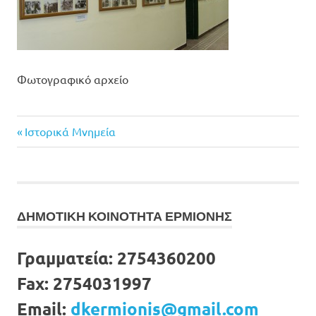
Φωτογραφικό αρχείο
Previous
Πλοήγηση
Ιστορικά Μνημεία
Post:
άρθρων
ΔΗΜΟΤΙΚΗ ΚΟΙΝΟΤΗΤΑ ΕΡΜΙΟΝΗΣ
Γραμματεία:
2754360200
Fax:
2754031997
Email:
dkermionis@gmail.com