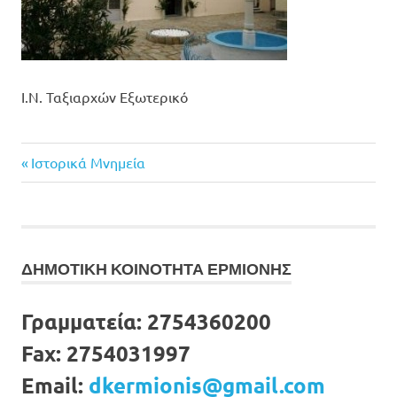
Ι.Ν. Ταξιαρχών Εξωτερικό
Previous
Πλοήγηση
Ιστορικά Μνημεία
Post:
άρθρων
ΔΗΜΟΤΙΚΗ ΚΟΙΝΟΤΗΤΑ ΕΡΜΙΟΝΗΣ
Γραμματεία:
2754360200
Fax:
2754031997
Email:
dkermionis@gmail.com