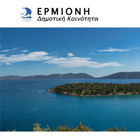
Δημοτ
Δήμος
Κοινό
Skip
Ερμιονίδας
to
content
Ερμιό