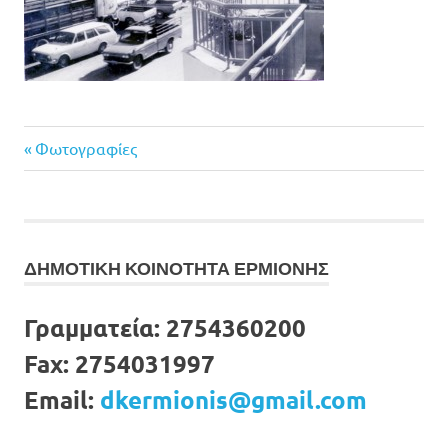
Previous
Πλοήγηση
Φωτογραφίες
Post:
άρθρων
ΔΗΜΟΤΙΚΗ ΚΟΙΝΟΤΗΤΑ ΕΡΜΙΟΝΗΣ
Γραμματεία:
2754360200
Fax:
2754031997
Email:
dkermionis@gmail.com