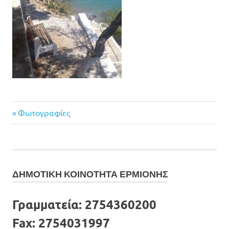
Previous
Πλοήγηση
Φωτογραφίες
Post:
άρθρων
ΔΗΜΟΤΙΚΗ ΚΟΙΝΟΤΗΤΑ ΕΡΜΙΟΝΗΣ
Γραμματεία:
2754360200
Fax:
2754031997