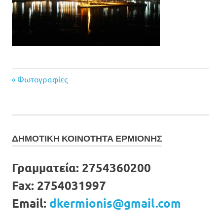
Previous
Πλοήγηση
Φωτογραφίες
Post:
άρθρων
ΔΗΜΟΤΙΚΗ ΚΟΙΝΟΤΗΤΑ ΕΡΜΙΟΝΗΣ
Γραμματεία:
2754360200
Fax:
2754031997
Email:
dkermionis@gmail.com