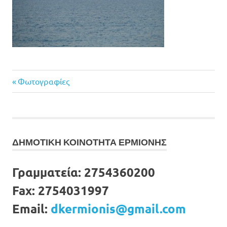
Previous
Πλοήγηση
Φωτογραφίες
Post:
άρθρων
ΔΗΜΟΤΙΚΗ ΚΟΙΝΟΤΗΤΑ ΕΡΜΙΟΝΗΣ
Γραμματεία:
2754360200
Fax:
2754031997
Email:
dkermionis@gmail.com