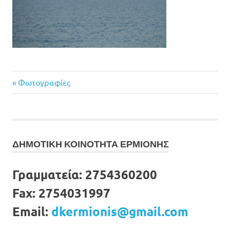
Previous
Πλοήγηση
Φωτογραφίες
Post:
άρθρων
ΔΗΜΟΤΙΚΗ ΚΟΙΝΟΤΗΤΑ ΕΡΜΙΟΝΗΣ
Γραμματεία:
2754360200
Fax:
2754031997
Email:
dkermionis@gmail.com