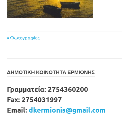
Previous
Πλοήγηση
Φωτογραφίες
Post:
άρθρων
ΔΗΜΟΤΙΚΗ ΚΟΙΝΟΤΗΤΑ ΕΡΜΙΟΝΗΣ
Γραμματεία:
2754360200
Fax:
2754031997
Email:
dkermionis@gmail.com