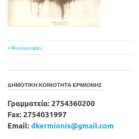
Previous
Πλοήγηση
Φωτογραφίες
Post:
άρθρων
ΔΗΜΟΤΙΚΗ ΚΟΙΝΟΤΗΤΑ ΕΡΜΙΟΝΗΣ
Γραμματεία:
2754360200
Fax:
2754031997
Email:
dkermionis@gmail.com