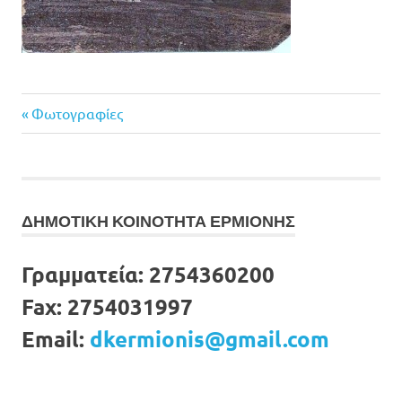
Previous
Πλοήγηση
Φωτογραφίες
Post:
άρθρων
ΔΗΜΟΤΙΚΗ ΚΟΙΝΟΤΗΤΑ ΕΡΜΙΟΝΗΣ
Γραμματεία:
2754360200
Fax:
2754031997
Email:
dkermionis@gmail.com