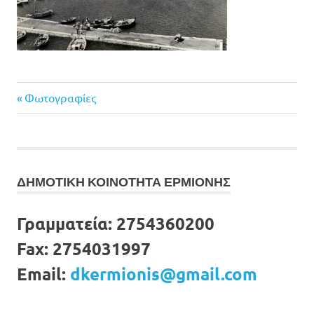
Previous
Πλοήγηση
Φωτογραφίες
Post:
άρθρων
ΔΗΜΟΤΙΚΗ ΚΟΙΝΟΤΗΤΑ ΕΡΜΙΟΝΗΣ
Γραμματεία:
2754360200
Fax:
2754031997
Email:
dkermionis@gmail.com