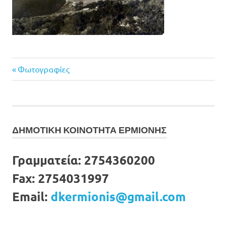
Previous
Πλοήγηση
Φωτογραφίες
Post:
άρθρων
ΔΗΜΟΤΙΚΗ ΚΟΙΝΟΤΗΤΑ ΕΡΜΙΟΝΗΣ
Γραμματεία:
2754360200
Fax:
2754031997
Email:
dkermionis@gmail.com