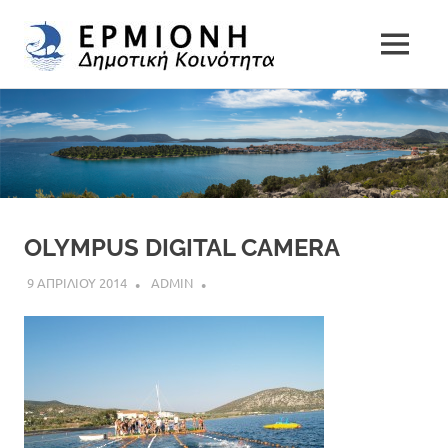
Δημοτική
MENU
Δήμος
Κοινότητα
Skip
Ερμιονίδας
to
Ερμιόνης
content
OLYMPUS DIGITAL CAMERA
9 ΑΠΡΙΛΙΟΥ 2014
ADMIN