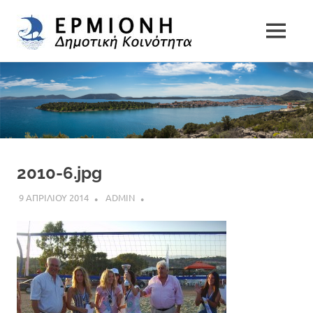
Δημοτική
MENU
Δήμος
Κοινότητα
Skip
Ερμιονίδας
to
Ερμιόνης
content
2010-6.jpg
9 ΑΠΡΙΛΙΟΥ 2014
ADMIN