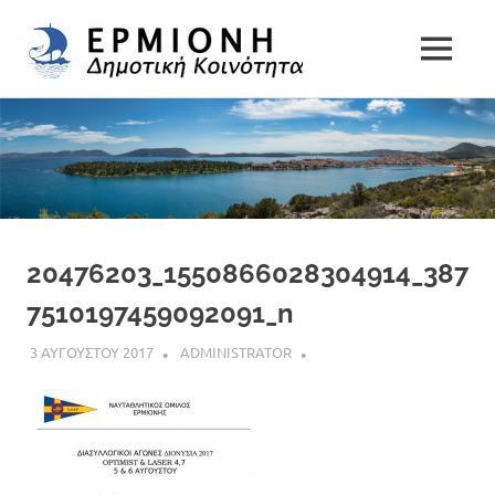
Δημοτική
MENU
Δήμος
Κοινότητα
Skip
Ερμιονίδας
to
Ερμιόνης
content
20476203_1550866028304914_387
7510197459092091_n
3 ΑΥΓΟΥΣΤΟΥ 2017
ADMINISTRATOR