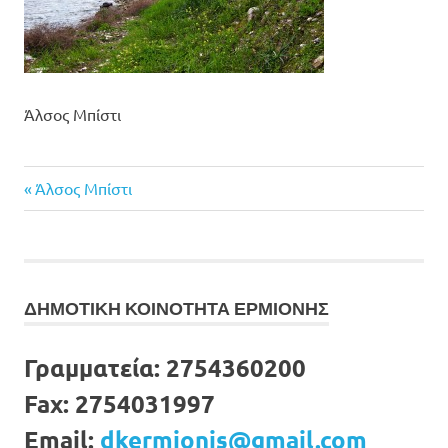
Άλσος Μπίστι
Previous
Πλοήγηση
Άλσος Μπίστι
Post:
άρθρων
ΔΗΜΟΤΙΚΗ ΚΟΙΝΟΤΗΤΑ ΕΡΜΙΟΝΗΣ
Γραμματεία:
2754360200
Fax:
2754031997
Email:
dkermionis@gmail.com