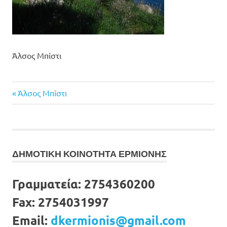
Άλσος Μπίστι
Previous
Πλοήγηση
Άλσος Μπίστι
Post:
άρθρων
ΔΗΜΟΤΙΚΗ ΚΟΙΝΟΤΗΤΑ ΕΡΜΙΟΝΗΣ
Γραμματεία:
2754360200
Fax:
2754031997
Email:
dkermionis@gmail.com