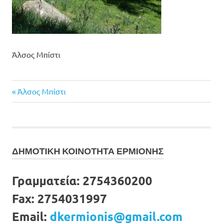
Άλσος Μπίστι
Previous
Πλοήγηση
Άλσος Μπίστι
Post:
άρθρων
ΔΗΜΟΤΙΚΗ ΚΟΙΝΟΤΗΤΑ ΕΡΜΙΟΝΗΣ
Γραμματεία:
2754360200
Fax:
2754031997
Email:
dkermionis@gmail.com